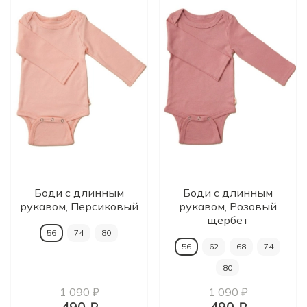
Боди с длинным
Боди с длинным
рукавом, Персиковый
рукавом, Розовый
щербет
56
74
80
56
62
68
74
80
1 090 ₽
1 090 ₽