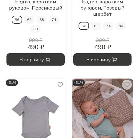
Боди с коротким
Боди с коротким
рукавом, Персиковый
рукавом, Розовый
щербет
56
62
68
74
56
62
74
80
80
990 ₽
990 ₽
490 ₽
490 ₽
В корзину
В корзину
-51%
-51%