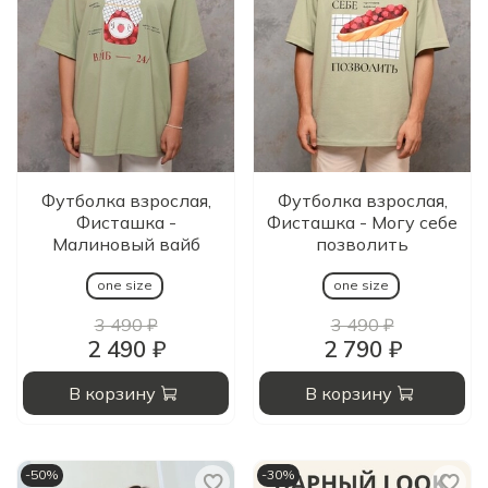
Футболка взрослая,
Футболка взрослая,
Фисташка -
Фисташка - Могу себе
Малиновый вайб
позволить
one size
one size
3 490 ₽
3 490 ₽
2 490 ₽
2 790 ₽
В корзину
В корзину
-50%
-30%