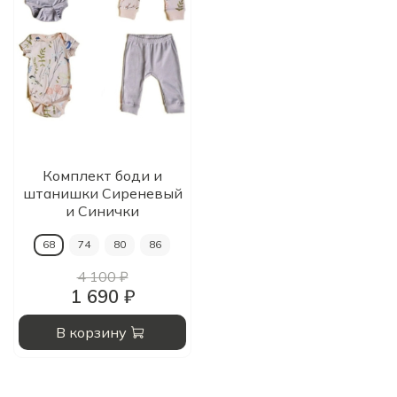
Комплект боди и
штанишки Сиреневый
и Синички
68
74
80
86
4 100 ₽
1 690 ₽
В корзину