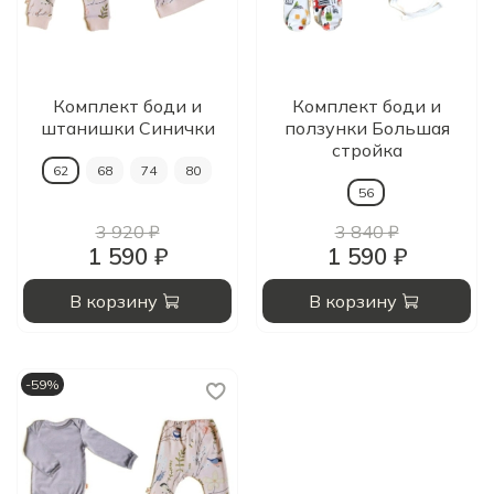
Комплект боди и
Комплект боди и
штанишки Синички
ползунки Большая
стройка
62
68
74
80
56
3 920 ₽
3 840 ₽
1 590 ₽
1 590 ₽
В корзину
В корзину
-59%