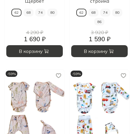
Щербет
стройка
62
68
74
80
62
68
74
80
86
4 290 ₽
3 920 ₽
1 690 ₽
1 590 ₽
В корзину
В корзину
-59%
-59%