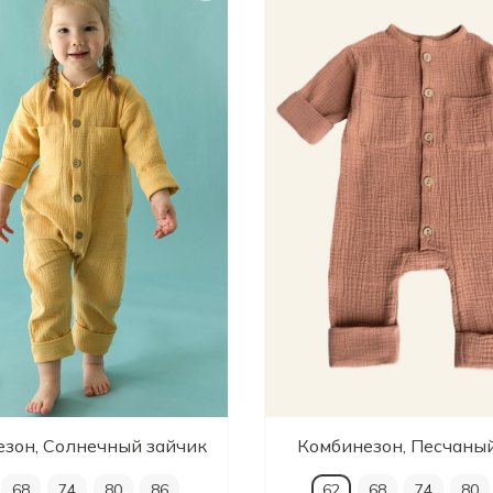
зон, Солнечный зайчик
Комбинезон, Песчаны
68
74
80
86
62
68
74
80