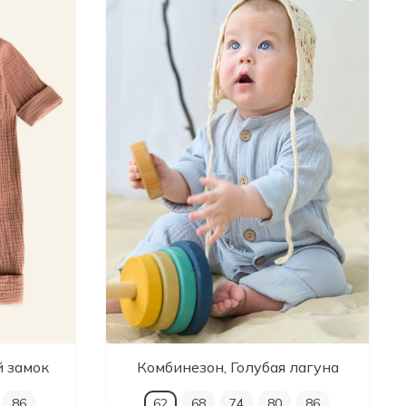
й замок
Комбинезон, Голубая лагуна
86
62
68
74
80
86