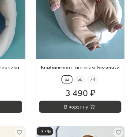
Черника
Комбинезон с начёсом, Бежевый
62
68
74
3 490 ₽
В корзину
-37%