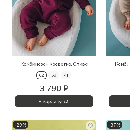
Комбинезон креветка, Слива
Комби
62
68
74
3 790 ₽
В корзину
-29%
-37%