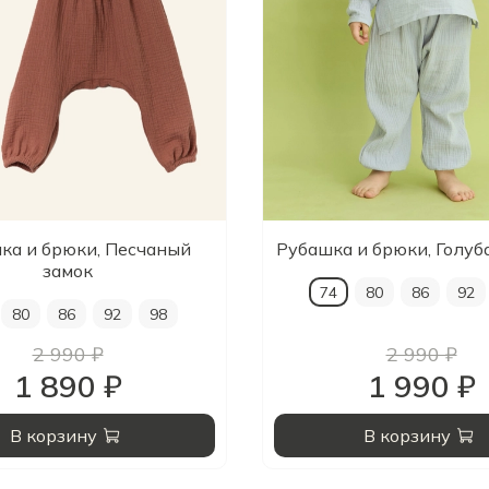
ка и брюки, Песчаный
Рубашка и брюки, Голуб
замок
74
80
86
92
80
86
92
98
2 990 ₽
2 990 ₽
1 890 ₽
1 990 ₽
В корзину
В корзину