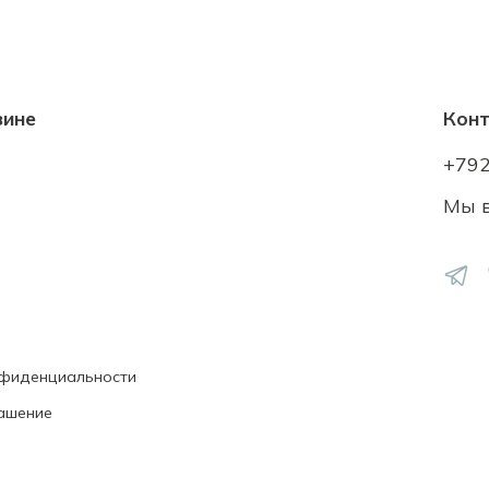
зине
Кон
+79
Мы в
нфиденциальности
ашение