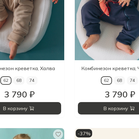
незон креветка, Халва
Комбинезон креветка, 
62
68
74
62
68
74
3 790 ₽
3 790 ₽
В корзину
В корзину
-37%