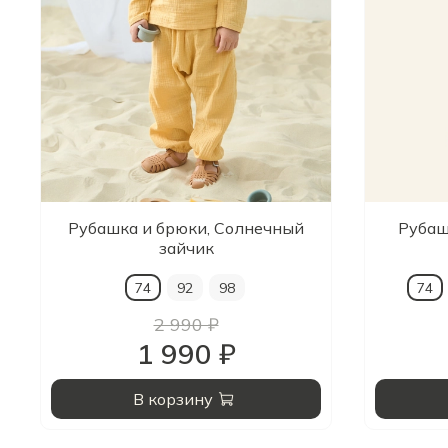
Рубашка и брюки, Солнечный
Рубаш
зайчик
74
92
98
74
2 990 ₽
1 990 ₽
В корзину