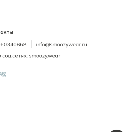
такты
260340868
info@smoozywear.ru
 соц.сетях: smoozy.wear