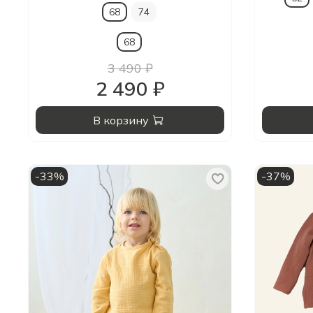
68
74
68
3 490 ₽
2 490 ₽
В корзину
-33%
-37%