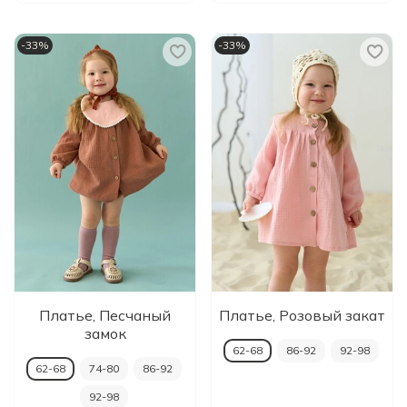
-33%
-33%
Платье, Песчаный
Платье, Розовый закат
замок
62-68
86-92
92-98
62-68
74-80
86-92
92-98