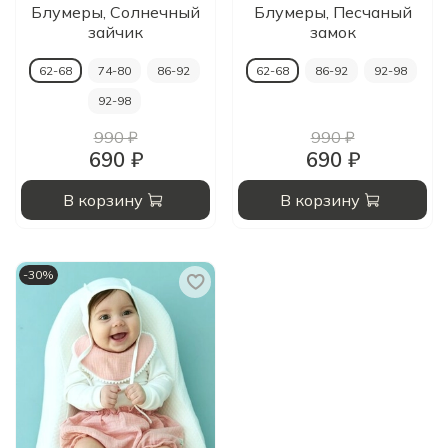
Блумеры, Солнечный
Блумеры, Песчаный
зайчик
замок
62-68
74-80
86-92
62-68
86-92
92-98
92-98
990 ₽
990 ₽
690 ₽
690 ₽
В корзину
В корзину
-30%