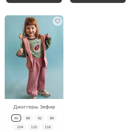
Джоггеры, Зефир
80
86
92
98
104
110
116