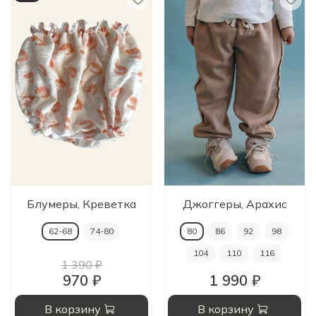
Блумеры, Креветка
Джоггеры, Арахис
62-68
74-80
80
86
92
98
104
110
116
1 390 ₽
970 ₽
1 990 ₽
В корзину
В корзину