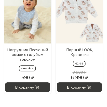
Нагрудник Песчаный
Парный LOOK,
замок с голубым
Креветка
горохом
62-68
one size
9 990 ₽
590 ₽
6 990 ₽
В корзину
В корзину