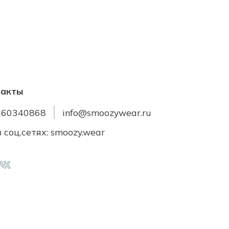
такты
260340868
info@smoozywear.ru
 соц.сетях: smoozy.wear