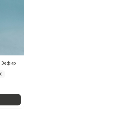
, Зефир
8