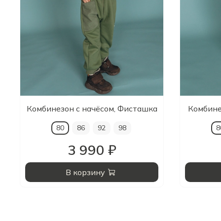
Комбинезон с начёсом, Фисташка
Комбине
80
86
92
98
8
3 990 ₽
В корзину