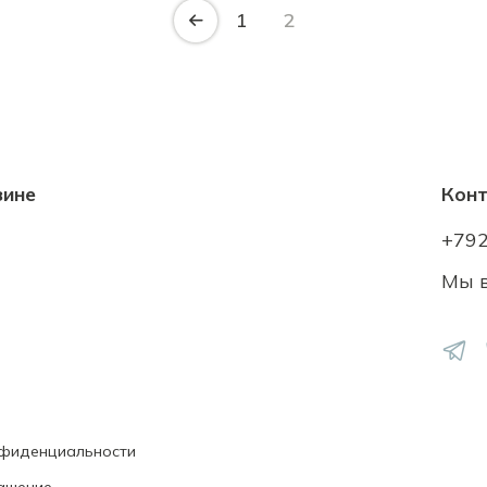
1
2
зине
Кон
+79
Мы в
нфиденциальности