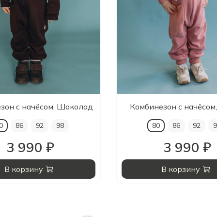
зон с начёсом, Шоколад
Комбинезон с начёсом
0
86
92
98
80
86
92
9
3 990 ₽
3 990 ₽
В корзину
В корзину