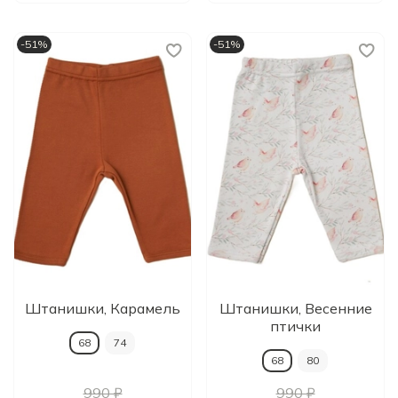
-51%
-51%
Штанишки, Карамель
Штанишки, Весенние
птички
68
74
68
80
990 ₽
990 ₽