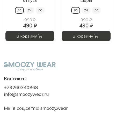
отпуск
шары
68
74
80
68
74
80
990 ₽
990 ₽
490 ₽
490 ₽
В корзину
В корзину
Контакты
+79260340868
info@smoozywear.ru
Мы в соц.сетях: smoozy.wear