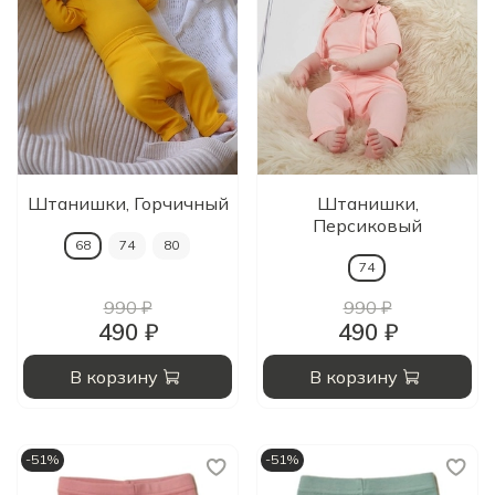
Штанишки, Горчичный
Штанишки,
Персиковый
68
74
80
74
990 ₽
990 ₽
490 ₽
490 ₽
В корзину
В корзину
-51%
-51%