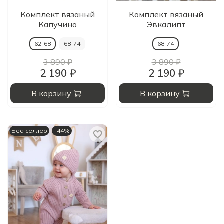
Комплект вязаный
Комплект вязаный
Капучино
Эвкалипт
62-68
68-74
68-74
3 890 ₽
3 890 ₽
2 190 ₽
2 190 ₽
В корзину
В корзину
Бестселлер
-44%