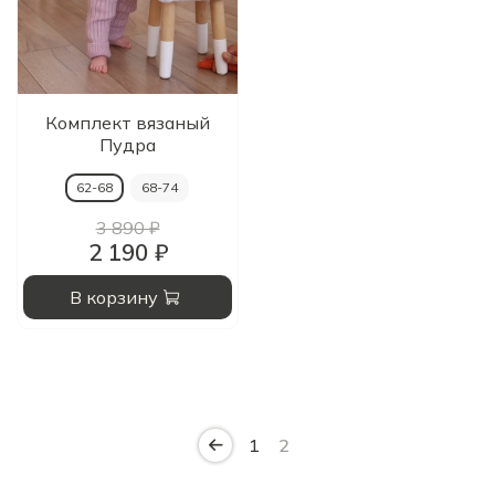
Комплект вязаный
Пудра
62-68
68-74
3 890 ₽
2 190 ₽
В корзину
1
2