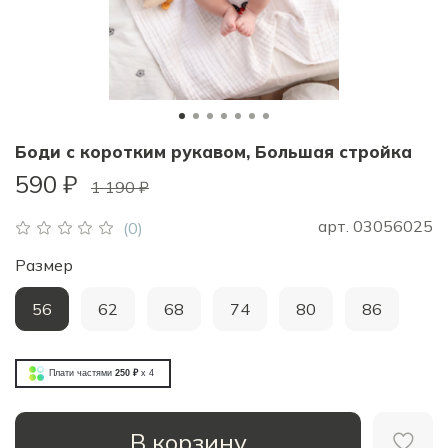
Боди с коротким рукавом, Большая стройка
590 ₽
1 190 ₽
арт.
03056025
(0)
Размер
56
62
68
74
80
86
Плати частями
250 ₽
x 4
В корзину