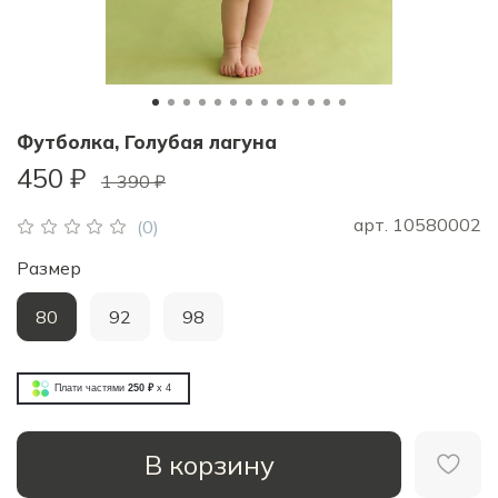
Футболка, Голубая лагуна
450 ₽
1 390 ₽
арт.
10580002
(0)
Размер
80
92
98
Плати частями
250 ₽
x 4
В корзину