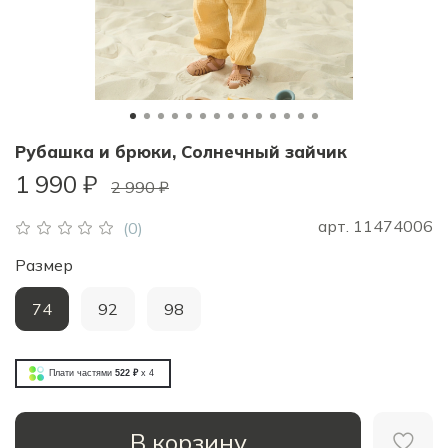
Рубашка и брюки, Солнечный зайчик
1 990 ₽
2 990 ₽
арт.
11474006
(0)
Размер
74
92
98
Плати частями
522 ₽
x 4
В корзину