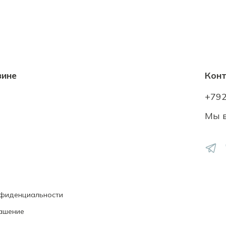
зине
Кон
+79
Мы в
нфиденциальности
ашение