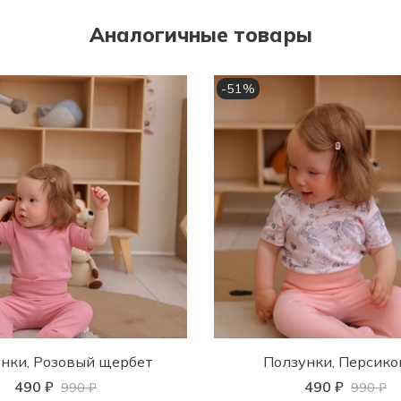
Аналогичные товары
-51%
нки, Розовый щербет
Ползунки, Персик
490 ₽
490 ₽
990 ₽
990 ₽