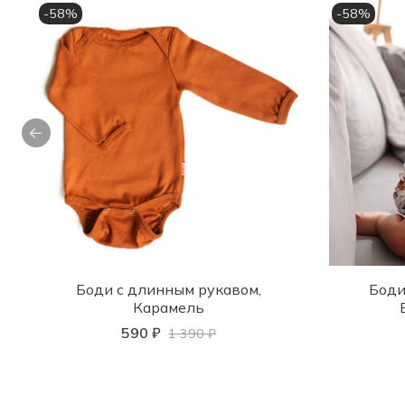
-58%
-58%
Боди с длинным рукавом,
Боди
Карамель
590 ₽
1 390 ₽