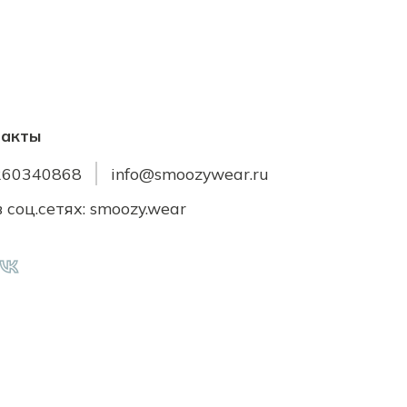
такты
260340868
info@smoozywear.ru
 соц.сетях: smoozy.wear