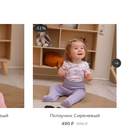
-51%
овый
Ползунки, Сиреневый
490 ₽
990 ₽