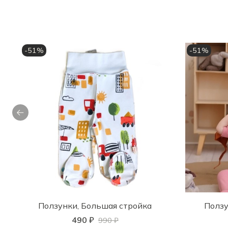
-51%
-51%
Ползунки, Большая стройка
Ползу
490 ₽
990 ₽