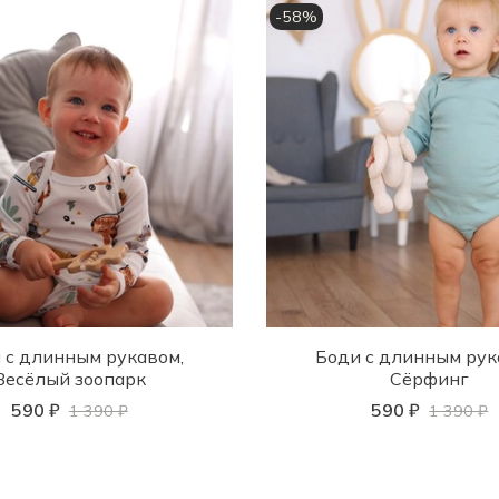
-58%
 с длинным рукавом,
Боди с длинным рук
Весёлый зоопарк
Сёрфинг
590 ₽
590 ₽
1 390 ₽
1 390 ₽