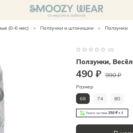
е (0-6 мес)
Ползунки и штанишки
Ползунки
(0)
Ползунки, Весё
490 ₽
990 ₽
Размер
68
74
80
250 ₽
x 4
Плати частями