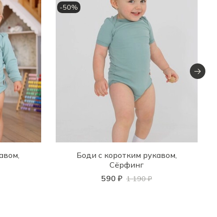
-50%
авом,
Боди с коротким рукавом,
Сёрфинг
590 ₽
1 190 ₽