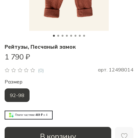
Рейтузы, Песчаный замок
1 790 ₽
арт.
12498014
(0)
Размер
92-98
Плати частями
469 ₽
x 4
В корзину