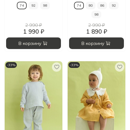
74
92
98
74
80
86
92
98
2 990 ₽
2 990 ₽
1 990 ₽
1 890 ₽
В корзину
В корзину
-33%
-33%