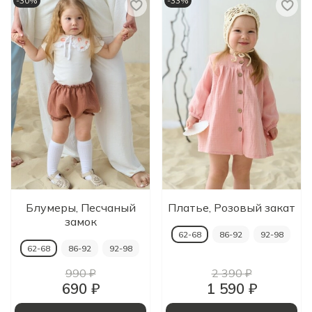
-30%
-33%
Блумеры, Песчаный
Платье, Розовый закат
замок
62-68
86-92
92-98
62-68
86-92
92-98
990 ₽
2 390 ₽
690 ₽
1 590 ₽