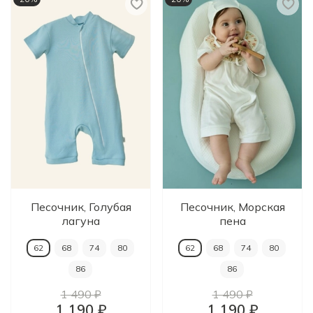
Песочник, Голубая
Песочник, Морская
лагуна
пена
62
68
74
80
62
68
74
80
86
86
1 490 ₽
1 490 ₽
1 190 ₽
1 190 ₽