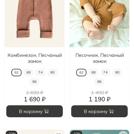
Комбинезон, Песчаный
Песочник, Песчаный
замок
замок
62
68
74
80
62
68
74
80
86
86
2 690 ₽
1 490 ₽
1 690 ₽
1 190 ₽
В корзину
В корзину
-20%
-20%