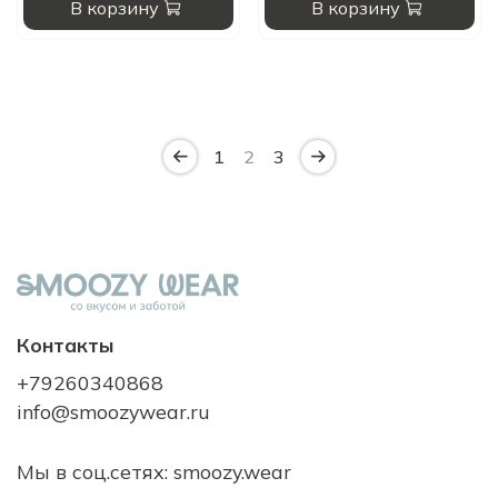
В корзину
В корзину
1
2
3
Контакты
+79260340868
info@smoozywear.ru
Мы в соц.сетях: smoozy.wear