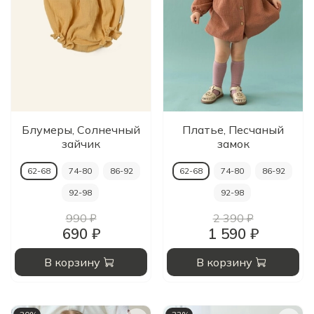
Блумеры, Солнечный
Платье, Песчаный
зайчик
замок
62-68
74-80
86-92
62-68
74-80
86-92
92-98
92-98
990 ₽
2 390 ₽
690 ₽
1 590 ₽
В корзину
В корзину