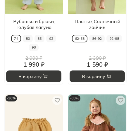
Рубашка и брюки,
Платье, Солнечный
Голубая лагуна
зайчик
74
80
86
92
62-68
86-92
92-98
98
2 990 ₽
2 390 ₽
1 990 ₽
1 590 ₽
В корзину
В корзину
-30%
-33%